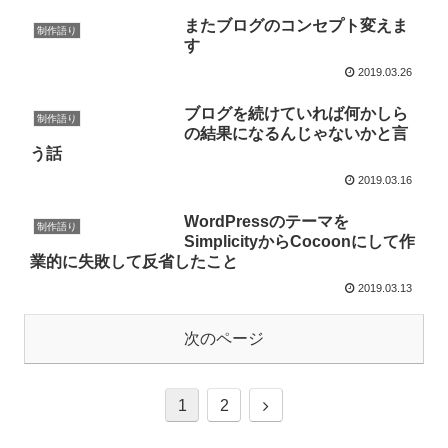
またブログのコンセプト変えま
制作語り
す
2019.03.26
ブログを続けていれば何かしら
制作語り
の結果になるんじゃないかと言
う話
2019.03.16
WordPressのテーマを
制作語り
SimplicityからCocoonにして作
業的に失敗して反省したこと
2019.03.13
次のページ
1
2