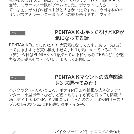
私が初めて買った一眼は、オリンパスのミラーレス一眼のE-P3。
当時、ミラーレス一眼がブームでした。ポケットに入る！！っ
て、まぁ、がんばれば入るけど大きかったですね。 今日は私のオ
リンパスのミラーレス一眼カメラの愛を語ります。 マイク...
PENTAX K-1持ってるけどKPが
ガジェット
気になってる話
PENTAX KP出ましたね！！ 大変気になってます。あっ、先に行
っておきますけど買い換えませんよK-1も気に入っているので
（笑） 今日はPENTAX K-1を持っている私からみてKPのどこが魅
力なのか語らせてください。よろしくお願い...
PENTAX Kマウントの防塵防滴
ガジェット
レンズ調べてみた！
ペンタックスのいいところ、ボディ内手ぶれ補正や大きなファイ
ンダー、小型ボディなどなど色々ありますが何と言っても防塵防
滴ボディ！ K-1やKP、K-3IIIにはもちろんのこと、比較的リーズナ
ブルなK-70やK-S2にも防塵防滴ボディを搭...
バイクツーリングにオススメの最強カ