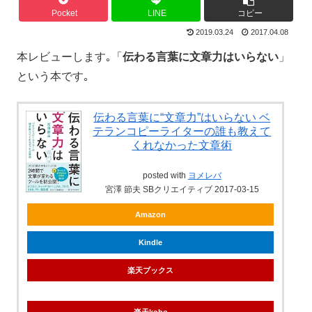
Pocket
LINE
コピー
2019.03.24
2017.04.08
本レビューします｡「
伝わる言葉に文章力はいらない
」
という本です｡
伝わる言葉に“文章力”はいらない ベ
テランコピーライターの誰も教えて
くれなかった文章術
posted with
ヨメレバ
宮澤 節夫 SBクリエイティブ 2017-03-15
Amazon
Kindle
楽天ブックス
楽天kobo