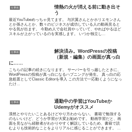
情熱の火が消える前に動き出そ
仕事術
う
最近YouTubeめっちゃ見てます。 与沢翼さんとかホリエモンさん
とか孫さんとか、数々のビジネスが成功している人の動画見ると
やる気が出ます。 今勤め人で会社員やっていて、やればやるほど
スキルが上がっているのを実感します。 いつか独立し...
解決済み。WordPressの投稿
仕事術
（新規・編集）の画面が真っ白
に……
こちらの記事の続きになります。 サーバーを引っ越したときに、
WordPressの投稿が真っ白になるハプニングが発生。 真っ白の応
急処置としてClassic Editorを導入 この方法で一応動くようになっ
たけ...
通勤中の学習はYouTubeか
仕事術
Udemyがオススメ
漠然とやりたいことあるけどやり方わからない。 書籍で勉強する
のもいいけど、どうか学習が大変お勧めです。 動画学習だと、画
面を見ながら経験者がわかりやすく解説しているため、書籍で読
むよりも技術的なことをよりリアルに感じることができます。 ...