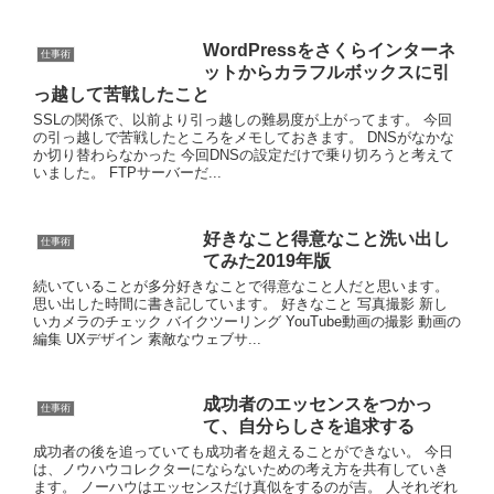
WordPressをさくらインターネ
仕事術
ットからカラフルボックスに引
っ越して苦戦したこと
SSLの関係で、以前より引っ越しの難易度が上がってます。 今回
の引っ越しで苦戦したところをメモしておきます。 DNSがなかな
か切り替わらなかった 今回DNSの設定だけで乗り切ろうと考えて
いました。 FTPサーバーだ...
好きなこと得意なこと洗い出し
仕事術
てみた2019年版
続いていることが多分好きなことで得意なこと人だと思います。
思い出した時間に書き記しています。 好きなこと 写真撮影 新し
いカメラのチェック バイクツーリング YouTube動画の撮影 動画の
編集 UXデザイン 素敵なウェブサ...
成功者のエッセンスをつかっ
仕事術
て、自分らしさを追求する
成功者の後を追っていても成功者を超えることができない。 今日
は、ノウハウコレクターにならないための考え方を共有していき
ます。 ノーハウはエッセンスだけ真似をするのが吉。 人それぞれ