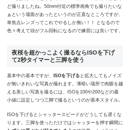
ど撮りましたね。50mm付近の標準画角でも撮りたいな
ぁという場面があったというのが正直なところですが、
単焦点レンズってこれでやるしか無い！！ となるので
色々考えて頭がフル回転になるので練習には良いです。
夜桜を超かっこよく撮るならISOを下げ
て2秒タイマーと三脚を使う
基本中の基本ですが、
ISOを下げる
と拡大してもノイズ
が無いきれいな写真が撮れます。薄暗い場所で肉眼を越
える美しい写真を撮るには、ISOを100や200などの最
小値に設定しつつ三脚で撮るというのが基本スタイル。
ISOを下げるとシャッタースピードがどうしても遅くな
ります。三脚を使っただけではシャッターを押す瞬間に