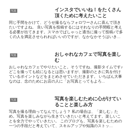
インスタでいいね！をたくさん
写真
頂くために考えたいこと
同じ手間をかけて、どうせ撮るならフォロワーさんに喜んで頂き
たいですよね。 良い写真を投稿するにはそれなりの手間暇と考え
る必要が出てきます。スマホでぱしゃっと適当に撮って投稿♪で多
くの人を満足させられればいいのですが、なかなかそうはいき...
おしゃれなカフェで写真を楽し
写真
む
おしゃれなカフェでやりたいこと。そうですね、撮影タイムです♪
どこを撮っても絵になるとは思いますが、撮影のときに気を付け
ているポイントなどをまとめさせていただきます。 いちばん大事
なのは、念のためにお店の人に「お写真とってもよろ...
写真を楽しむために心がけてい
写真
ることと楽しみ方
写真を撮る理由ってなんでしょう？ 私の場合は、「楽しむ」た
め。写真を楽しみながら生きていきたいと考えてます。楽しいこ
とを全力でやっていきたい。 このブログも、写真を楽しむための
一つの手段だと考えていて、スキルアップや知識のストッ...