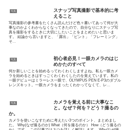
スナップ写真撮影で基本的に考
写真
えること
写真撮影の参考書をたくさん読んだけど色々書いてあって何が大
事なのかよくわからなくなってきたので、自分なりにスナップ写
真を撮影をするときに大切にしたいことをまとめたいと思いま
す。 結論から言いますと、「露出」「ピント」「フレーミング」
そ...
初心者必見！一眼カメラのはじ
写真
めかたのすべて
何か新しいことを始めるってわくわくしますよね。私も一眼カメ
ラを始めるときはすっごくわくわくしたのを覚えています。私の
一眼デビューはミラーレス一眼で、OLYMPUS PEN E-P3のダブル
レンズキット。一眼カメラをまったくわかってなくて、レ...
カメラを覚える前に大事なこ
写真
と。なぜ？何を？どう？撮るの
か。
カメラを使いこなすために考えたい3つのポイント、まとめまし
た。 Why(なぜ撮るのか) What（何を撮るのか） How（どう撮るの
か） です。 この記事では３つを詳しく解説します。 Why(なぜ撮