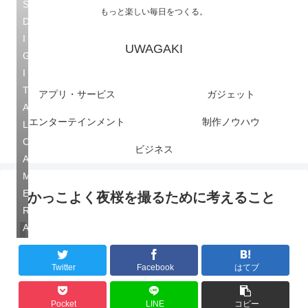
S
もっと楽しい毎日をつくる。
D
I
UWAGAKI
G
I
T
アプリ・サービス
ガジェット
A
エンターテインメント
制作ノウハウ
L
C
ビジネス
A
M
E
かっこよく夜桜を撮るために考えること
R
A
写真
Twitter
Facebook
はてブ
Pocket
LINE
コピー