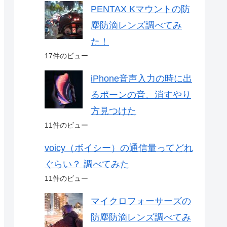
PENTAX Kマウントの防
塵防滴レンズ調べてみ
た！
17件のビュー
iPhone音声入力の時に出
るポーンの音、消すやり
方見つけた
11件のビュー
voicy（ボイシー）の通信量ってどれ
ぐらい？ 調べてみた
11件のビュー
マイクロフォーサーズの
防塵防滴レンズ調べてみ