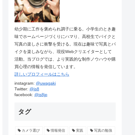
幼少期に工作を褒められ調子に乗る。小学生のとき趣
味でホームページづくりにハマり、高校生でバイクと
写真の楽しさに衝撃を受ける。現在は趣味で写真とバ
イクを楽しみながら、現役Webクリエイターとして
活動。当ブログでは、より実践的な制作ノウハウや購
買心理の情報を発信しています。
詳しいプロフィールはこちら
instagram:
@uwagaki
Twitter:
@is8
facebook:
@is8jp
タグ
カメラ選び
情報発信
実践
写真の勉強