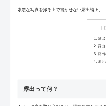
素敵な写真を撮る上で書かせない露出補正。
目
露出
露出
露出
まと
露出って何？