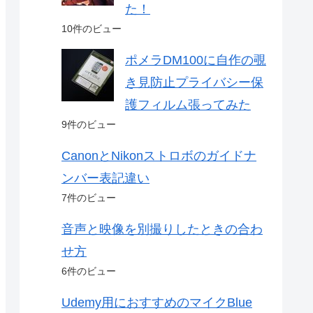
た！
10件のビュー
ポメラDM100に自作の覗
き見防止プライバシー保
護フィルム張ってみた
9件のビュー
CanonとNikonストロボのガイドナ
ンバー表記違い
7件のビュー
音声と映像を別撮りしたときの合わ
せ方
6件のビュー
Udemy用におすすめのマイクBlue