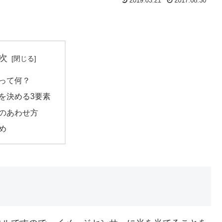
2019.03.21
2017.08.30
次
って何？
を決める3要素
のあわせ方
め