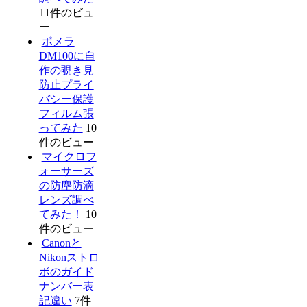
11件のビュ
ー
ポメラ
DM100に自
作の覗き見
防止プライ
バシー保護
フィルム張
ってみた
10
件のビュー
マイクロフ
ォーサーズ
の防塵防滴
レンズ調べ
てみた！
10
件のビュー
Canonと
Nikonストロ
ボのガイド
ナンバー表
記違い
7件