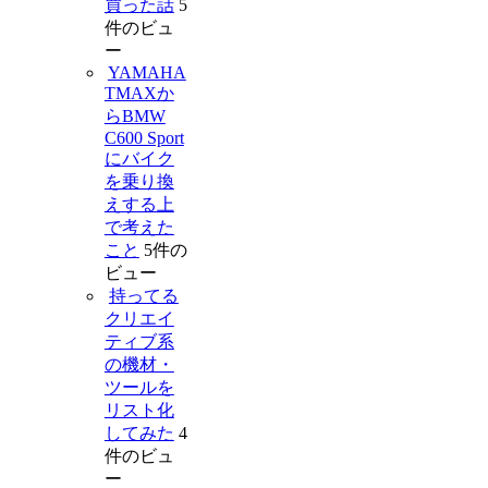
買った話
5
件のビュ
ー
YAMAHA
TMAXか
らBMW
C600 Sport
にバイク
を乗り換
えする上
で考えた
こと
5件の
ビュー
持ってる
クリエイ
ティブ系
の機材・
ツールを
リスト化
してみた
4
件のビュ
ー