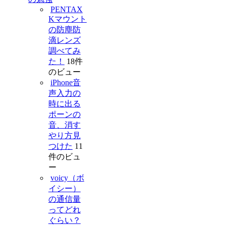
PENTAX
Kマウント
の防塵防
滴レンズ
調べてみ
た！
18件
のビュー
iPhone音
声入力の
時に出る
ポーンの
音、消す
やり方見
つけた
11
件のビュ
ー
voicy（ボ
イシー）
の通信量
ってどれ
ぐらい？