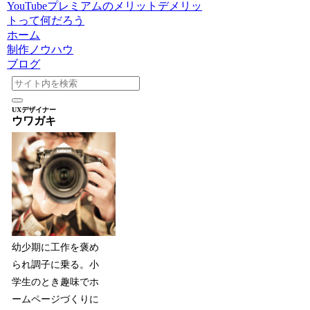
YouTubeプレミアムのメリットデメリッ
トって何だろう
ホーム
制作ノウハウ
ブログ
UXデザイナー
ウワガキ
幼少期に工作を褒め
られ調子に乗る。小
学生のとき趣味でホ
ームページづくりに