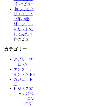
5件のビュー
持ってるク
リエイティ
ブ系の機
材・ツール
をリスト化
してみた
4
件のビュー
カテゴリー
アプリ・サ
ービス
5
エンターテ
インメント
6
ガジェット
30
ビジネス
57
ポジシ
ョニン
グ
13