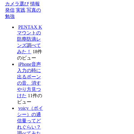
カメラ選び
情報
発信
実践
写真の
勉強
PENTAX K
マウントの
防塵防滴レ
ンズ調べて
みた！
18件
のビュー
iPhone音声
入力の時に
出るポーン
の音、消す
やり方見つ
けた
11件の
ビュー
voicy（ボイ
シー）の通
信量ってど
れぐらい？
調べてみた