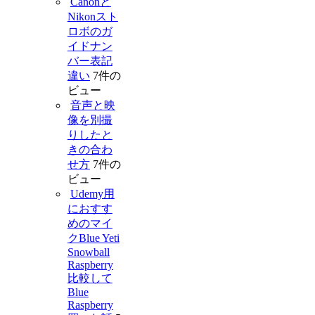
Canonと
Nikonスト
ロボのガ
イドナン
バー表記
違い
7件の
ビュー
音声と映
像を別撮
りしたと
きの合わ
せ方
7件の
ビュー
Udemy用
におすす
めのマイ
クBlue Yeti
Snowball
Raspberry
比較して
Blue
Raspberry