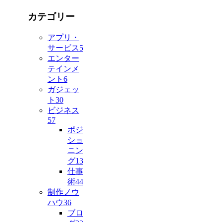
カテゴリー
アプリ・
サービス
5
エンター
テインメ
ント
6
ガジェッ
ト
30
ビジネス
57
ポジ
ショ
ニン
グ
13
仕事
術
44
制作ノウ
ハウ
36
ブロ