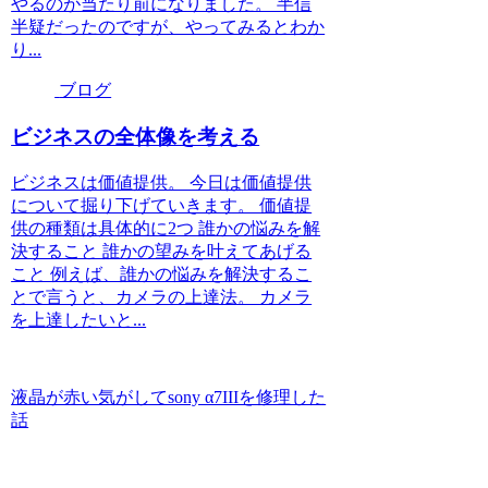
やるのが当たり前になりました。 半信
半疑だったのですが、やってみるとわか
り...
ブログ
ビジネスの全体像を考える
ビジネスは価値提供。 今日は価値提供
について掘り下げていきます。 価値提
供の種類は具体的に2つ 誰かの悩みを解
決すること 誰かの望みを叶えてあげる
こと 例えば、誰かの悩みを解決するこ
とで言うと、カメラの上達法。 カメラ
を上達したいと...
液晶が赤い気がしてsony α7IIIを修理した
話