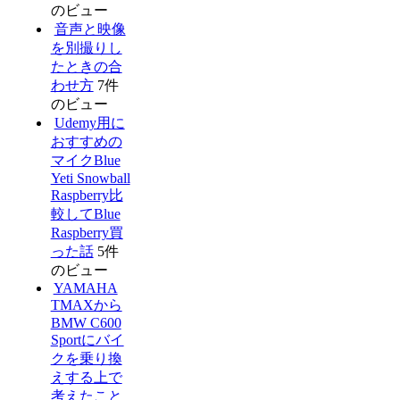
のビュー
音声と映像
を別撮りし
たときの合
わせ方
7件
のビュー
Udemy用に
おすすめの
マイクBlue
Yeti Snowball
Raspberry比
較してBlue
Raspberry買
った話
5件
のビュー
YAMAHA
TMAXから
BMW C600
Sportにバイ
クを乗り換
えする上で
考えたこと