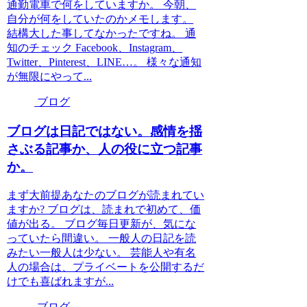
通勤電車で何をしていますか。 今朝、
自分が何をしていたのかメモします。
結構大した事してなかったですね。 通
知のチェック Facebook、Instagram、
Twitter、Pinterest、LINE…。 様々な通知
が無限にやって...
ブログ
ブログは日記ではない。感情を揺
さぶる記事か、人の役に立つ記事
か。
まず大前提あなたのブログが読まれてい
ますか? ブログは、読まれで初めて、価
値が出る。 ブログ毎日更新が、気にな
っていたら間違い。 一般人の日記を読
みたい一般人は少ない。 芸能人や有名
人の場合は、プライベートを公開するだ
けでも喜ばれますが...
ブログ