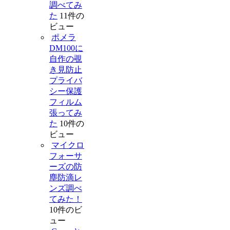
調べてみ
た
11件の
ビュー
ポメラ
DM100に
自作の覗
き見防止
プライバ
シー保護
フィルム
張ってみ
た
10件の
ビュー
マイクロ
フォーサ
ーズの防
塵防滴レ
ンズ調べ
てみた！
10件のビ
ュー