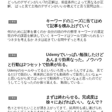
どっちのデザインがいい?の正解は、前提条件によって異なるが正
解。 ぱっと見て土地のデザインがいいか教えてと言う質問は自...
キーワードのニーズに当てはめ
仕事術
て記事を積み上げていく
何のために記事を書くのか 自分の頭の中の整理 キーワードの選定
世の中の課題を解決していく キーワードはツールで調べられる い
つネタを考えるか ネタは起きている間中ずっと考える
Udemyでいっぱい勉強したけど
仕事術
あんまり効果なった。ノウハウ
と行動は2つセットで効果が出る。
Udemyのセールやってるといろいろ買っちゃうんですよね。 見て
るだけで面白い。将来的に自分でも動画作って販売したいなぁー
と思いながら見てばっかりで動画作ってないなぁと思ったのでど
うしてこうなったのか振り返える。 勉強している...
まずは終わらせる。完成度は
仕事術
徐々にあげればいい。 なんで？
色々とやりたいことが湧き上がってきて、結局何も成し遂げられ
ないなんてことありませんか。 よくやってしまうんですよね。 ま