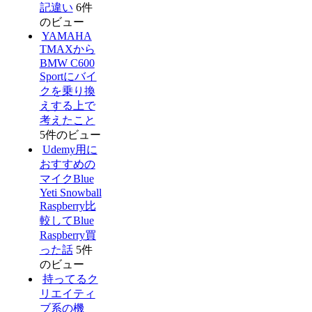
記違い
6件
のビュー
YAMAHA
TMAXから
BMW C600
Sportにバイ
クを乗り換
えする上で
考えたこと
5件のビュー
Udemy用に
おすすめの
マイクBlue
Yeti Snowball
Raspberry比
較してBlue
Raspberry買
った話
5件
のビュー
持ってるク
リエイティ
ブ系の機