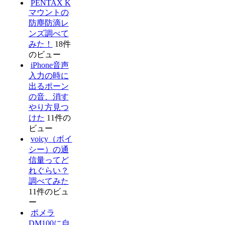
PENTAX K
マウントの
防塵防滴レ
ンズ調べて
みた！
18件
のビュー
iPhone音声
入力の時に
出るポーン
の音、消す
やり方見つ
けた
11件の
ビュー
voicy（ボイ
シー）の通
信量ってど
れぐらい？
調べてみた
11件のビュ
ー
ポメラ
DM100に自