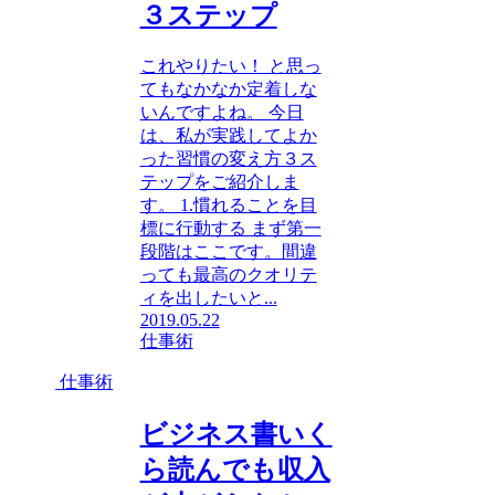
３ステップ
これやりたい！ と思っ
てもなかなか定着しな
いんですよね。 今日
は、私が実践してよか
った習慣の変え方３ス
テップをご紹介しま
す。 1.慣れることを目
標に行動する まず第一
段階はここです。間違
っても最高のクオリテ
ィを出したいと...
2019.05.22
仕事術
仕事術
ビジネス書いく
ら読んでも収入