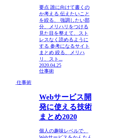
要点 誰に向けて書くの
か考える 伝えたいこと
を絞る、 強調したい部
分、メリハリをつける
見た目を整えて、スト
レスなく読めるように
する 参考になるサイト
まとめ 絞る、メリハ
リ、スト...
2020.04.25
仕事術
仕事術
Webサービス開
発に使える技術
まとめ2020
個人の趣味レベルで、
Webサービスをかんたん