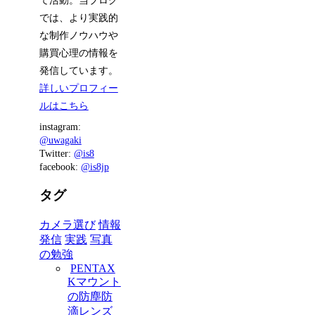
て活動。当ブログ
では、より実践的
な制作ノウハウや
購買心理の情報を
発信しています。
詳しいプロフィー
ルはこちら
instagram:
@uwagaki
Twitter:
@is8
facebook:
@is8jp
タグ
カメラ選び
情報
発信
実践
写真
の勉強
PENTAX
Kマウント
の防塵防
滴レンズ