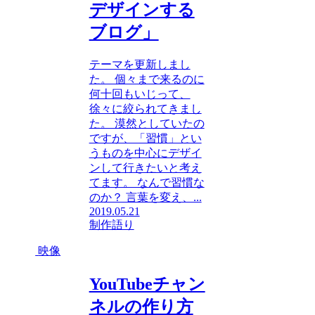
デザインする
ブログ」
テーマを更新しまし
た。 個々まで来るのに
何十回もいじって、
徐々に絞られてきまし
た。 漠然としていたの
ですが、「習慣」とい
うものを中心にデザイ
ンして行きたいと考え
てます。 なんで習慣な
のか？ 言葉を変え、...
2019.05.21
制作語り
映像
YouTubeチャン
ネルの作り方