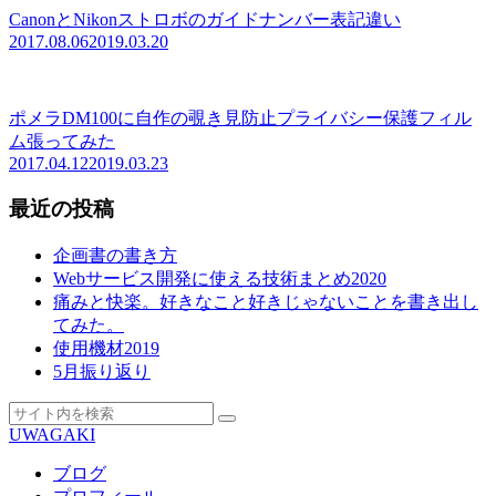
CanonとNikonストロボのガイドナンバー表記違い
2017.08.06
2019.03.20
ポメラDM100に自作の覗き見防止プライバシー保護フィル
ム張ってみた
2017.04.12
2019.03.23
最近の投稿
企画書の書き方
Webサービス開発に使える技術まとめ2020
痛みと快楽。好きなこと好きじゃないことを書き出し
てみた。
使用機材2019
5月振り返り
UWAGAKI
ブログ