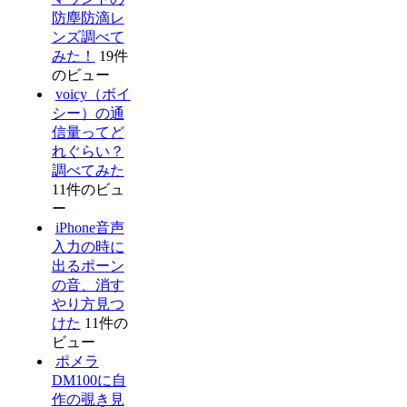
防塵防滴レ
ンズ調べて
みた！
19件
のビュー
voicy（ボイ
シー）の通
信量ってど
れぐらい？
調べてみた
11件のビュ
ー
iPhone音声
入力の時に
出るポーン
の音、消す
やり方見つ
けた
11件の
ビュー
ポメラ
DM100に自
作の覗き見