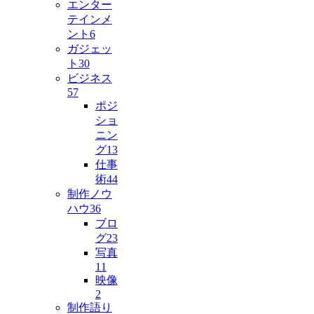
エンター
テインメ
ント
6
ガジェッ
ト
30
ビジネス
57
ポジ
ショ
ニン
グ
13
仕事
術
44
制作ノウ
ハウ
36
ブロ
グ
23
写真
11
映像
2
制作語り