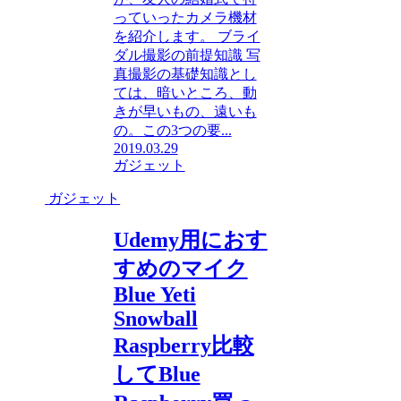
っていったカメラ機材
を紹介します。 ブライ
ダル撮影の前提知識 写
真撮影の基礎知識とし
ては、暗いところ、動
きが早いもの、遠いも
の。この3つの要...
2019.03.29
ガジェット
ガジェット
Udemy用におす
すめのマイク
Blue Yeti
Snowball
Raspberry比較
してBlue