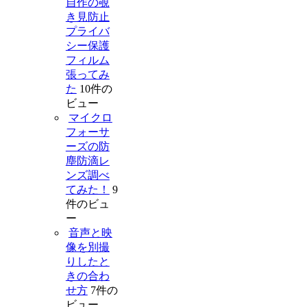
自作の覗
き見防止
プライバ
シー保護
フィルム
張ってみ
た
10件の
ビュー
マイクロ
フォーサ
ーズの防
塵防滴レ
ンズ調べ
てみた！
9
件のビュ
ー
音声と映
像を別撮
りしたと
きの合わ
せ方
7件の
ビュー