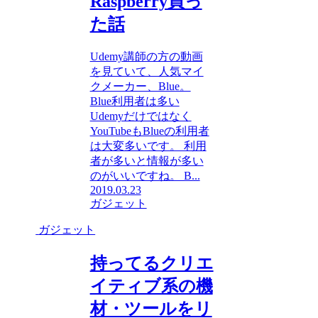
Raspberry買っ
た話
Udemy講師の方の動画
を見ていて、人気マイ
クメーカー、Blue。
Blue利用者は多い
Udemyだけではなく
YouTubeもBlueの利用者
は大変多いです。 利用
者が多いと情報が多い
のがいいですね。 B...
2019.03.23
ガジェット
ガジェット
持ってるクリエ
イティブ系の機
材・ツールをリ