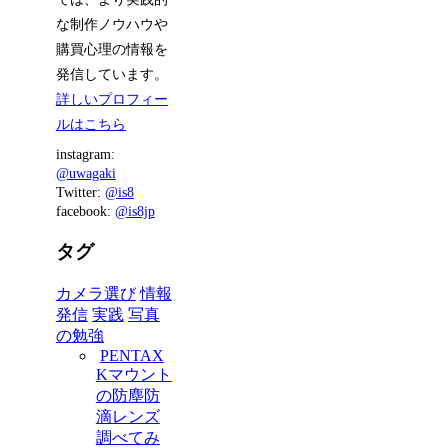
な制作ノウハウや
購買心理の情報を
発信しています。
詳しいプロフィー
ルはこちら
instagram:
@uwagaki
Twitter:
@is8
facebook:
@is8jp
タグ
カメラ選び
情報
発信
実践
写真
の勉強
PENTAX
Kマウント
の防塵防
滴レンズ
調べてみ