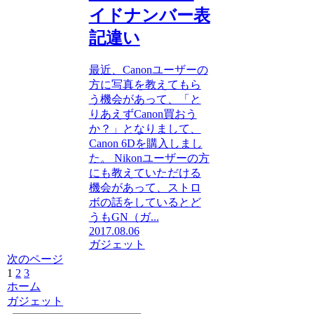
イドナンバー表
記違い
最近、Canonユーザーの
方に写真を教えてもら
う機会があって、「と
りあえずCanon買おう
か？」となりまして、
Canon 6Dを購入しまし
た。 Nikonユーザーの方
にも教えていただける
機会があって、ストロ
ボの話をしているとど
うもGN（ガ...
2017.08.06
ガジェット
次のページ
1
2
3
ホーム
ガジェット