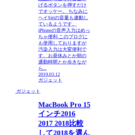
げるボタンを押すだけ
でオッケー。 ちなみに
ヘイSiriの音量も連動し
ているようです。
iPhoneの音声入力はめっ
ちゃ便利 このブログに
も使用しておりますが
汚染入力は大変便利で
す。お昼休みとか朝の
通勤時間とか歩きなが
ら...
2019.03.12
ガジェット
ガジェット
MacBook Pro 15
インチ2016
2017 2018比較
して2018を選ん