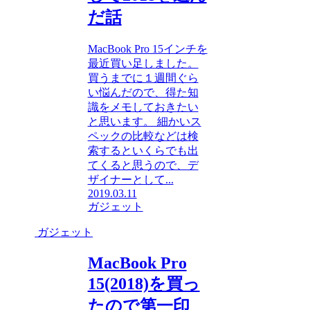
だ話
MacBook Pro 15インチを
最近買い足しました。
買うまでに１週間ぐら
い悩んだので、得た知
識をメモしておきたい
と思います。 細かいス
ペックの比較などは検
索するといくらでも出
てくると思うので、デ
ザイナーとして...
2019.03.11
ガジェット
ガジェット
MacBook Pro
15(2018)を買っ
たので第一印