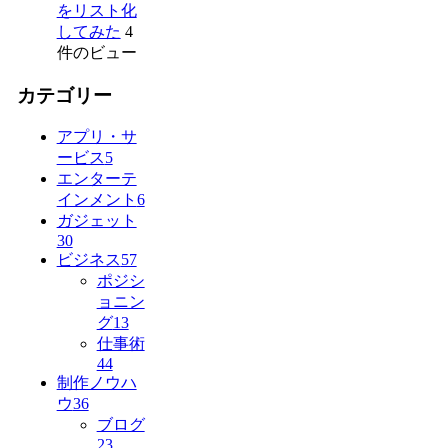
をリスト化
してみた
4
件のビュー
カテゴリー
アプリ・サ
ービス
5
エンターテ
インメント
6
ガジェット
30
ビジネス
57
ポジシ
ョニン
グ
13
仕事術
44
制作ノウハ
ウ
36
ブログ
23