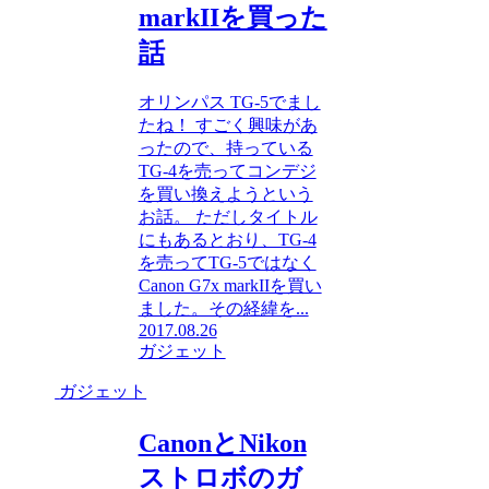
markIIを買った
話
オリンパス TG-5でまし
たね！ すごく興味があ
ったので、持っている
TG-4を売ってコンデジ
を買い換えようという
お話。 ただしタイトル
にもあるとおり、TG-4
を売ってTG-5ではなく
Canon G7x markIIを買い
ました。その経緯を...
2017.08.26
ガジェット
ガジェット
CanonとNikon
ストロボのガ