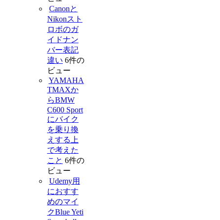
Canonと
Nikonスト
ロボのガ
イドナン
バー表記
違い
6件の
ビュー
YAMAHA
TMAXか
らBMW
C600 Sport
にバイク
を乗り換
えする上
で考えた
こと
6件の
ビュー
Udemy用
におすす
めのマイ
クBlue Yeti