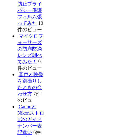
防止プライ
バシー保護
フィルム張
ってみた
10
件のビュー
マイクロフ
ォーサーズ
の防塵防滴
レンズ調べ
てみた！
9
件のビュー
音声と映像
を別撮りし
たときの合
わせ方
7件
のビュー
Canonと
Nikonストロ
ボのガイド
ナンバー表
記違い
6件