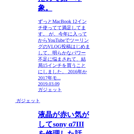
象。
ずっとMacBook 12イン
チ使ってて満足してま
す。 が、今年に入って
からYouTubeでツーリン
グのVLOG投稿はじめま
して、明らかなパワー
不足に悩まされて、結
局15インチを買うこと
にしました。 2016年か
2017年モ...
2019.03.09
ガジェット
ガジェット
液晶が赤い気が
してsony α7III
を修理した話