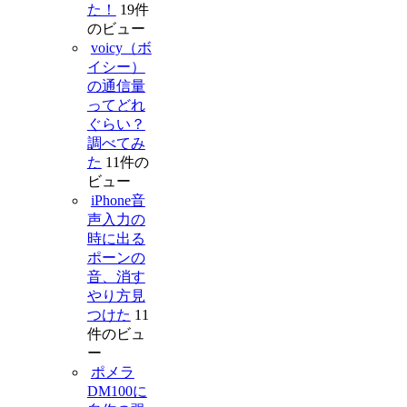
た！
19件
のビュー
voicy（ボ
イシー）
の通信量
ってどれ
ぐらい？
調べてみ
た
11件の
ビュー
iPhone音
声入力の
時に出る
ポーンの
音、消す
やり方見
つけた
11
件のビュ
ー
ポメラ
DM100に