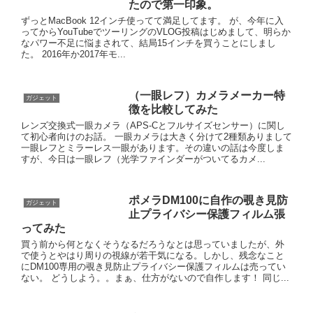
たので第一印象。
ずっとMacBook 12インチ使ってて満足してます。 が、今年に入
ってからYouTubeでツーリングのVLOG投稿はじめまして、明らか
なパワー不足に悩まされて、結局15インチを買うことにしまし
た。 2016年か2017年モ...
（一眼レフ）カメラメーカー特
ガジェット
徴を比較してみた
レンズ交換式一眼カメラ（APS-Cとフルサイズセンサー）に関し
て初心者向けのお話。 一眼カメラは大きく分けて2種類ありまして
一眼レフとミラーレス一眼があります。その違いの話は今度しま
すが、今日は一眼レフ（光学ファインダーがついてるカメ...
ポメラDM100に自作の覗き見防
ガジェット
止プライバシー保護フィルム張
ってみた
買う前から何となくそうなるだろうなとは思っていましたが、外
で使うとやはり周りの視線が若干気になる。しかし、残念なこと
にDM100専用の覗き見防止プライバシー保護フィルムは売ってい
ない。 どうしよう。。まぁ、仕方がないので自作します！ 同じ...