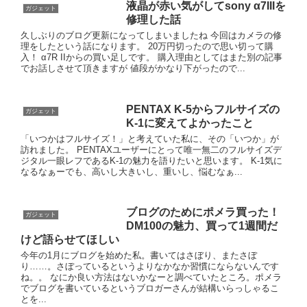
液晶が赤い気がしてsony α7IIIを
ガジェット
修理した話
久しぶりのブログ更新になってしまいましたね 今回はカメラの修
理をしたという話になります。 20万円切ったので思い切って購
入！ α7R IIからの買い足しです。 購入理由としてはまた別の記事
でお話しさせて頂きますが 値段がかなり下がったので...
PENTAX K-5からフルサイズの
ガジェット
K-1に変えてよかったこと
「いつかはフルサイズ！」と考えていた私に、その「いつか」が
訪れました。 PENTAXユーザーにとって唯一無二のフルサイズデ
ジタル一眼レフであるK-1の魅力を語りたいと思います。 K-1気に
なるなぁーでも、高いし大きいし、重いし、悩むなぁ...
ブログのためにポメラ買った！
ガジェット
DM100の魅力、買って1週間だ
けど語らせてほしい
今年の1月にブログを始めた私。書いてはさぼり、またさぼ
り……。さぼっているというよりなかなか習慣にならないんです
ね。。 なにか良い方法はないかなーと調べていたところ。ポメラ
でブログを書いているというブロガーさんが結構いらっしゃるこ
とを...