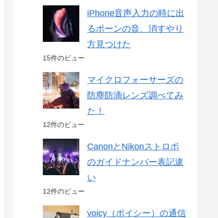
iPhone音声入力の時に出
るポーンの音、消すやり
方見つけた
15件のビュー
マイクロフォーサーズの
防塵防滴レンズ調べてみ
た！
12件のビュー
CanonとNikonストロボ
のガイドナンバー表記違
い
12件のビュー
voicy（ボイシー）の通信