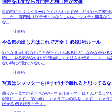
個性を出すなら専門性と独自性が大事
世の中にクリエイターはたくさんいますが、どうやって差別
ました。 専門性 UXデザインならこの人。システム開発な
な...
仕事術
やる気の出し方はこれで万全！ 必殺3秒ルール
やらなきゃいけないことがたくさんあるけど、なかなかやる
時に、やる気がないけど行動起こす方法をお伝えします。 結
ない時に行動できない...
仕事術
写真はシャッターを押すだけで撮れると思ってるな
周りから見て自分たちがやってる仕事って、ほとんど見えて
記事にします。 第1弾は、カメラマンの話をします。 カメ
ばせる 例えばライティ...