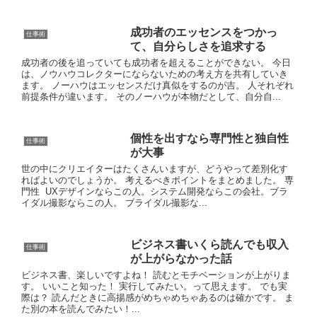
成功者のエッセンスをつかっ
仕事術
て、自分らしさを追求する
成功者の後を追っていても成功者を超えることができない。 今日
は、ノウハウコレクターにならないための考え方を共有していき
ます。 ノーハウはエッセンスだけ真似をするのが吉。 人それぞれ
前提条件が違います。 そのノーハウが本物だとして、自分自...
個性を出すなら専門性と独自性
仕事術
が大事
世の中にクリエイターはたくさんいますが、どうやって差別化す
ればよいのでしょうか。 考えるべきポイントをまとめました。 専
門性 UXデザインならこの人。システム開発ならこの会社。ブラ
イダル撮影ならこの人。 ブライダル撮影な...
ビジネス書いくら読んでも収入
仕事術
が上がらなかった話
ビジネス書、楽しいですよね！ 読むとモチベーションが上がりま
す。 いいこと知った！ 実行してみたい。って思えます。 でも実
際は？ 読んだときに高揚感がめちゃめちゃあるのは確かです。 ま
た別の本を読んでみたい！...