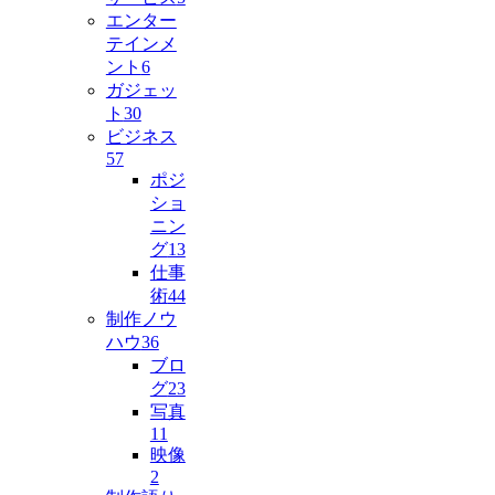
エンター
テインメ
ント
6
ガジェッ
ト
30
ビジネス
57
ポジ
ショ
ニン
グ
13
仕事
術
44
制作ノウ
ハウ
36
ブロ
グ
23
写真
11
映像
2