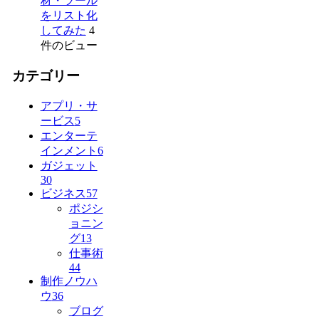
材・ツール
をリスト化
してみた
4
件のビュー
カテゴリー
アプリ・サ
ービス
5
エンターテ
インメント
6
ガジェット
30
ビジネス
57
ポジシ
ョニン
グ
13
仕事術
44
制作ノウハ
ウ
36
ブログ