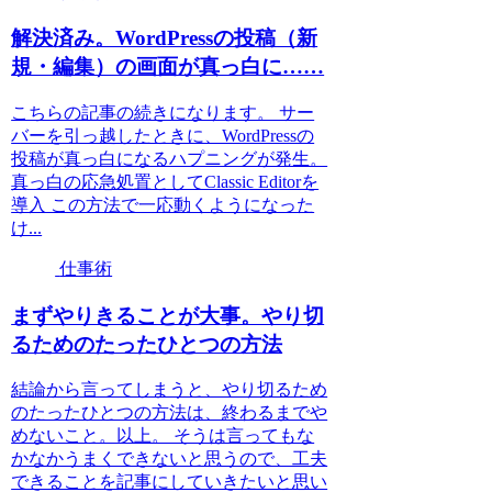
解決済み。WordPressの投稿（新
規・編集）の画面が真っ白に……
こちらの記事の続きになります。 サー
バーを引っ越したときに、WordPressの
投稿が真っ白になるハプニングが発生。
真っ白の応急処置としてClassic Editorを
導入 この方法で一応動くようになった
け...
仕事術
まずやりきることが大事。やり切
るためのたったひとつの方法
結論から言ってしまうと、やり切るため
のたったひとつの方法は、終わるまでや
めないこと。以上。 そうは言ってもな
かなかうまくできないと思うので、工夫
できることを記事にしていきたいと思い