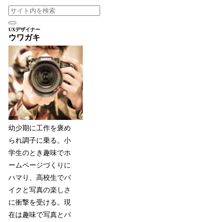
UXデザイナー
ウワガキ
幼少期に工作を褒め
られ調子に乗る。小
学生のとき趣味でホ
ームページづくりに
ハマり、高校生でバ
イクと写真の楽しさ
に衝撃を受ける。現
在は趣味で写真とバ