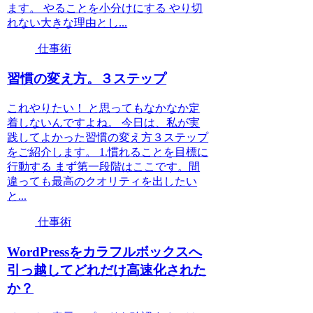
ます。 やることを小分けにする やり切
れない大きな理由とし...
仕事術
習慣の変え方。３ステップ
これやりたい！ と思ってもなかなか定
着しないんですよね。 今日は、私が実
践してよかった習慣の変え方３ステップ
をご紹介します。 1.慣れることを目標に
行動する まず第一段階はここです。間
違っても最高のクオリティを出したい
と...
仕事術
WordPressをカラフルボックスへ
引っ越してどれだけ高速化された
か？