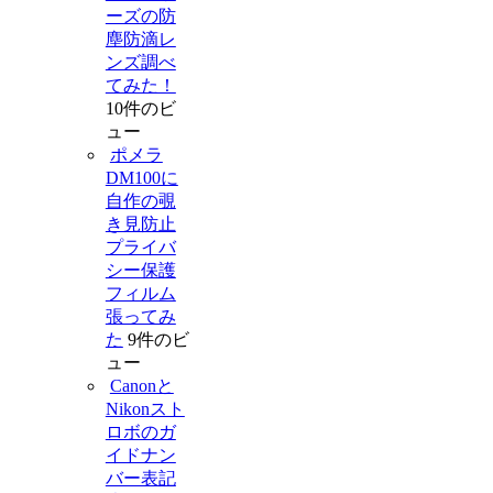
ーズの防
塵防滴レ
ンズ調べ
てみた！
10件のビ
ュー
ポメラ
DM100に
自作の覗
き見防止
プライバ
シー保護
フィルム
張ってみ
た
9件のビ
ュー
Canonと
Nikonスト
ロボのガ
イドナン
バー表記