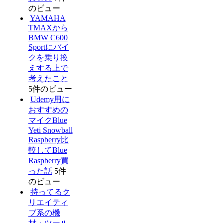
のビュー
YAMAHA
TMAXから
BMW C600
Sportにバイ
クを乗り換
えする上で
考えたこと
5件のビュー
Udemy用に
おすすめの
マイクBlue
Yeti Snowball
Raspberry比
較してBlue
Raspberry買
った話
5件
のビュー
持ってるク
リエイティ
ブ系の機