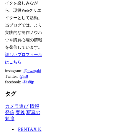
イクを楽しみなが
ら、現役Webクリエ
イターとして活動。
当ブログでは、より
実践的な制作ノウハ
ウや購買心理の情報
を発信しています。
詳しいプロフィール
はこちら
instagram:
@uwagaki
Twitter:
@is8
facebook:
@is8jp
タグ
カメラ選び
情報
発信
実践
写真の
勉強
PENTAX K