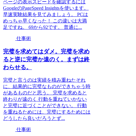
ページの表示スピードを確認するには
GoogleのPageSpeed Insightsを使います。
早速実験結果を見てみましょう。 PCは
めっちゃ早くなった！ この違いは大満
足ですね。 69から92です。 普通に...
仕事術
完璧を求めてはダメ。完璧を求め
ると逆に完璧か遠のく。まずは終
わらせる。
完璧と言うのは実績を積み重ねたそれ
に、結果的に完璧なものができちゃう時
があるものだと思う。 完璧を求めると
終わりが遠のく 行動を重ねていかない
と完璧に近づくことができない。 行動
を重ねるためには、完璧にするためには
どうしたら良いだろうとず...
仕事術