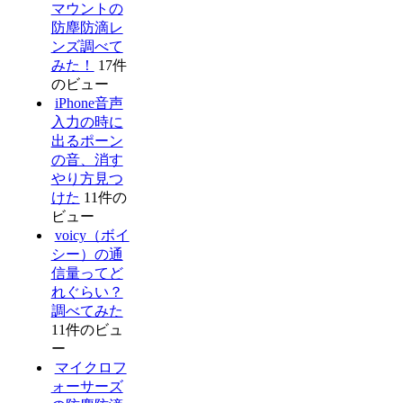
マウントの
防塵防滴レ
ンズ調べて
みた！
17件
のビュー
iPhone音声
入力の時に
出るポーン
の音、消す
やり方見つ
けた
11件の
ビュー
voicy（ボイ
シー）の通
信量ってど
れぐらい？
調べてみた
11件のビュ
ー
マイクロフ
ォーサーズ