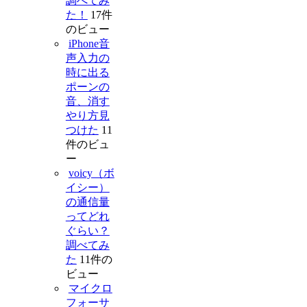
調べてみ
た！
17件
のビュー
iPhone音
声入力の
時に出る
ポーンの
音、消す
やり方見
つけた
11
件のビュ
ー
voicy（ボ
イシー）
の通信量
ってどれ
ぐらい？
調べてみ
た
11件の
ビュー
マイクロ
フォーサ