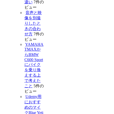
違い
7件の
ビュー
音声と映
像を別撮
りしたと
きの合わ
せ方
7件の
ビュー
YAMAHA
TMAXか
らBMW
C600 Sport
にバイク
を乗り換
えする上
で考えた
こと
5件の
ビュー
Udemy用
におすす
めのマイ
クBlue Yeti