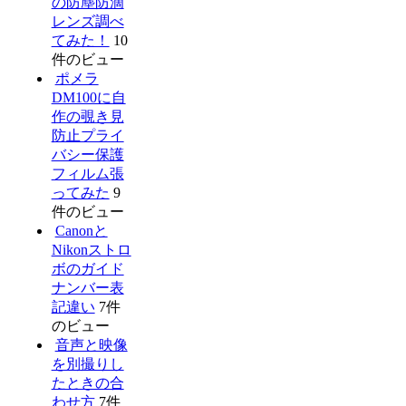
の防塵防滴
レンズ調べ
てみた！
10
件のビュー
ポメラ
DM100に自
作の覗き見
防止プライ
バシー保護
フィルム張
ってみた
9
件のビュー
Canonと
Nikonストロ
ボのガイド
ナンバー表
記違い
7件
のビュー
音声と映像
を別撮りし
たときの合
わせ方
7件