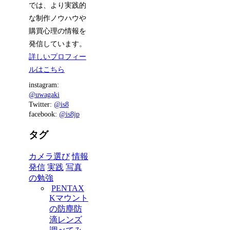
では、より実践的
な制作ノウハウや
購買心理の情報を
発信しています。
詳しいプロフィー
ルはこちら
instagram:
@uwagaki
Twitter:
@is8
facebook:
@is8jp
タグ
カメラ選び
情報
発信
実践
写真
の勉強
PENTAX
Kマウント
の防塵防
滴レンズ