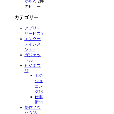
がある
2件
のビュー
カテゴリー
アプリ・
サービス
5
エンター
テインメ
ント
6
ガジェッ
ト
30
ビジネス
57
ポジ
ショ
ニン
グ
13
仕事
術
44
制作ノウ
ハウ
36