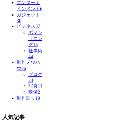
エンターテ
インメント
6
ガジェット
30
ビジネス
57
ポジシ
ョニン
グ
13
仕事術
44
制作ノウハ
ウ
36
ブログ
23
写真
11
映像
2
制作語り
19
人気記事