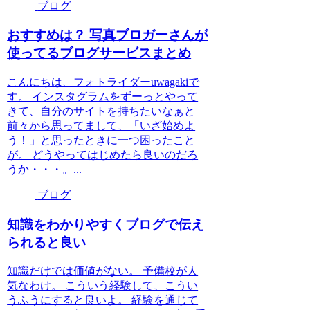
ブログ
おすすめは？ 写真ブロガーさんが
使ってるブログサービスまとめ
こんにちは、フォトライダーuwagakiで
す。 インスタグラムをずーっとやって
きて、自分のサイトを持ちたいなぁと
前々から思ってまして、「いざ始めよ
う！」と思ったときに一つ困ったこと
が。 どうやってはじめたら良いのだろ
うか・・・。...
ブログ
知識をわかりやすくブログで伝え
られると良い
知識だけでは価値がない。 予備校が人
気なわけ。 こういう経験して、こうい
うふうにすると良いよ。 経験を通じて