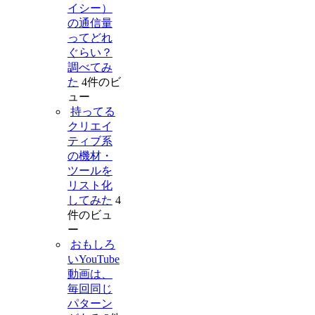
イシー）
の通信量
ってどれ
ぐらい？
調べてみ
た
4件のビ
ュー
持ってる
クリエイ
ティブ系
の機材・
ツールを
リスト化
してみた
4
件のビュ
ー
おもしろ
いYouTube
動画は、
毎回同じ
パターン