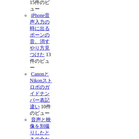
15件のビ
ュー
iPhone音
声入力の
時に出る
ポーンの
音、消す
やり方見
つけた
13
件のビュ
ー
Canonと
Nikonスト
ロボのガ
イドナン
バー表記
違い
10件
のビュー
音声と映
像を別撮
りしたと