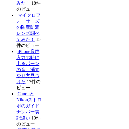
みた！
18件
のビュー
マイクロフ
ォーサーズ
の防塵防滴
レンズ調べ
てみた！
15
件のビュー
iPhone音声
入力の時に
出るポーン
の音、消す
やり方見つ
けた
13件の
ビュー
Canonと
Nikonストロ
ボのガイド
ナンバー表
記違い
10件
のビュー