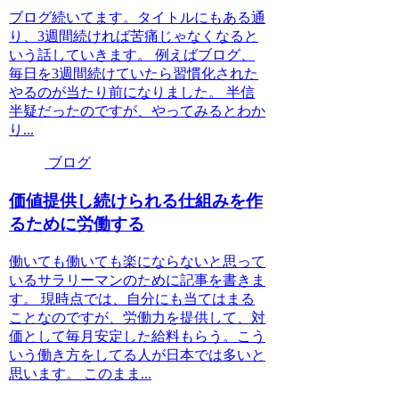
ブログ続いてます。タイトルにもある通
り、3週間続ければ苦痛じゃなくなると
いう話していきます。 例えばブログ、
毎日を3週間続けていたら習慣化された
やるのが当たり前になりました。 半信
半疑だったのですが、やってみるとわか
り...
ブログ
価値提供し続けられる仕組みを作
るために労働する
働いても働いても楽にならないと思って
いるサラリーマンのために記事を書きま
す。 現時点では、自分にも当てはまる
ことなのですが、労働力を提供して、対
価として毎月安定した給料もらう。こう
いう働き方をしてる人が日本では多いと
思います。 このまま...