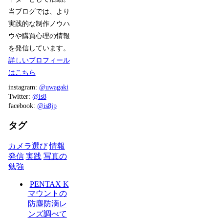
当ブログでは、より
実践的な制作ノウハ
ウや購買心理の情報
を発信しています。
詳しいプロフィール
はこちら
instagram:
@uwagaki
Twitter:
@is8
facebook:
@is8jp
タグ
カメラ選び
情報
発信
実践
写真の
勉強
PENTAX K
マウントの
防塵防滴レ
ンズ調べて