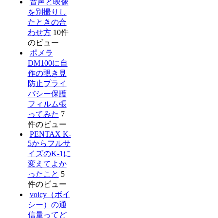
音声と映像
を別撮りし
たときの合
わせ方
10件
のビュー
ポメラ
DM100に自
作の覗き見
防止プライ
バシー保護
フィルム張
ってみた
7
件のビュー
PENTAX K-
5からフルサ
イズのK-1に
変えてよか
ったこと
5
件のビュー
voicy（ボイ
シー）の通
信量ってど