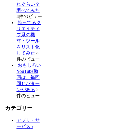
れぐらい？
調べてみた
4件のビュー
持ってるク
リエイティ
ブ系の機
材・ツール
をリスト化
してみた
4
件のビュー
おもしろい
YouTube動
画は、毎回
同じパター
ンがある
2
件のビュー
カテゴリー
アプリ・サ
ービス
5