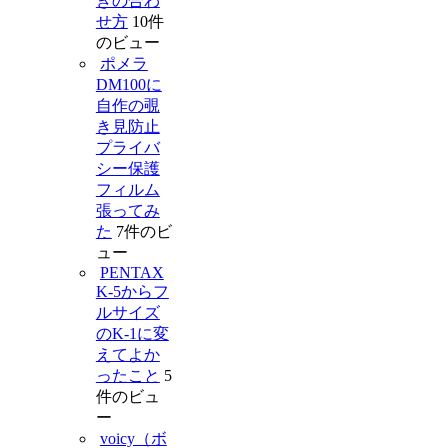
きの合わ
せ方
10件
のビュー
ポメラ
DM100に
自作の覗
き見防止
プライバ
シー保護
フィルム
張ってみ
た
7件のビ
ュー
PENTAX
K-5からフ
ルサイズ
のK-1に変
えてよか
ったこと
5
件のビュ
ー
voicy（ボ