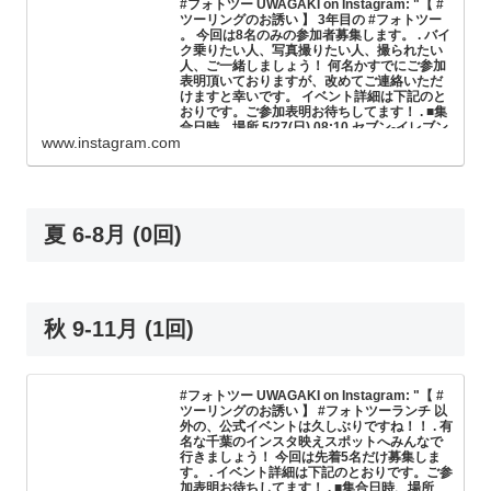
#フォトツー UWAGAKI on Instagram: "【 #
ツーリングのお誘い 】 3年目の #フォトツー
。 今回は8名のみの参加者募集します。 . バイ
ク乗りたい人、写真撮りたい人、撮られたい
人、ご一緒しましょう！ 何名かすでにご参加
表明頂いておりますが、改めてご連絡いただ
けますと幸いです。 イベント詳細は下記のと
おりです。ご参加表明お待ちしてます！ . ■集
合日時、場所 5/27(日) 08:10 セブン-イレブン
www.instagram.com
秦野落合北店 . ■ツーリング予定 08:10 集合↓
セブン-イレブン 秦野落合北店 08:40発 (9km
20分) #菜の花台展望台 09:30発 (25km 40分)
#鳥居原園地 10:40発 (15km 30分) #鐵馬厩
12:30 解散↑ . ※前日17時の時点で、気象庁の
降水確率が40%以上の場合、開催中止。 [走行
夏 6-8月 (0回)
時間1時間30分、走行距離48km] ※スタート
時間以外は目安 . ■イベント参加費 3,000円/人
（ランチ代込み） 【特典】#フォトツー ステ
ッカー＆記念品プレゼント 【特典】私達が本
気で撮るこの日の思い出写真データプレゼン
ト「かっこよく撮りますよ！」 ※参加費は当
秋 9-11月 (1回)
日ご持参ください。 . ■参加資格 ・参加車両は
90cc以上（違法改造車でのご参加不可）。タ
ンデムやお友達とのご参加も可 ・景色を楽し
みながらまったり楽しみましょう。 ・今回は
峠道で、道幅が狭い場所もあります。運転に
#フォトツー UWAGAKI on Instagram: "【 #
自身のない方はご注意（免許取って１年未満
ツーリングのお誘い 】 #フォトツーランチ 以
の方はご遠慮ください）。 . ■主催者からメッ
外の、公式イベントは久しぶりですね！！ . 有
セージ ヤビツ行くの何年ぶりだろう……みん
名な千葉のインスタ映えスポットへみんなで
なで写真撮りながらのんびり走りたいので、
行きましょう！ 今回は先着5名だけ募集しま
ガンガン飛ばしたい人はごめんなさいね。 . ■
す。 . イベント詳細は下記のとおりです。ご参
参加方法 ・ダイレクトメッセージ、または #
加表明お待ちしてます！ . ■集合日時、場所