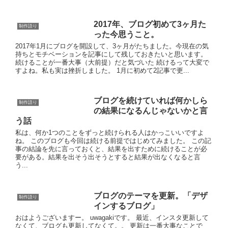
2017年、ブログ初めて3ヶ月た
制作語り
った今思うこと。
2017年1月にブログを開設して、3ヶ月がたちました。今現在の気
持ちとモチベーションを記事にして残しておきたいと思います。
続けることが一番大事（大前提）だと気づいた 続けるって大変で
すよね。私も実は挫折しました。 1月に初めて2記事で更...
ブログを続けていれば何かしら
制作語り
の結果になるんじゃないかと言
う話
私は、何か1つのことをずっと続けられる人はかっこいいですよ
ね。 このブログも今回は続ける前提ではじめてみました。 この記
事の結論を先に言っておくと、結果を出すために続けることが必
要がある。結果を出そう出そうとすると結果が出なくなると言
う...
ブログのテーマを更新。「デザ
制作語り
インするブログ」
おはようございますー。 uwagakiです。 最近、インスタ更新して
なくて、ブログも更新してなくて。。 更新は一番大事なことで