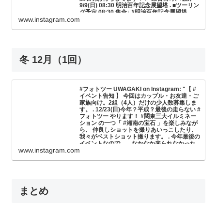
フォトツー 公式LINE@に「5月27日の #フォ
9/9(日) 08:30 明治百年記念展望塔 . ■ツーリン
トツー 参加したいです！」とメッセージを下
グ予定 08:30 集合↓ #明治百年記念展望塔
さい。 （LINE@ は私のプロフィールにある
www.instagram.com
09:00発 (22km、40分) #燈籠坂大師の切通し
URLをブラウザからアクセス） 24時間以内に
トンネル 10:30発 (49km、70分) #Cafe Club
ご案内をお返事させて頂きます。 . ご参加をお
BIG-ONE 13:00 解散↑ ※前日17時の時点で、
待ちしております！"
気象庁の降水確率が40%以上の場合、開催中
681 likes, 17 comments - uwagaki on May 14, 2018:
止。 [走行時間1時間30分、走行距離48km] ※
"【 #ツーリングのお誘い 】 3年目の #フォトツー 。 今
スタート時間以外は目安 . ■イベント参加費
回は8名のみの参加者募集します。 . バイク乗りたい
冬 12月（1回）
人、写真撮りたい人、撮られたい人、ご一緒しましょ
3,000円/人（ランチ代込み） 【特典】#フォト
う！ 何名かすでにご参加表明頂いておりますが、改め
ツー ステッカー＆記念品プレゼント 【特典】
てご連絡...
私達が本気で撮るこの日の思い出写真データ
プレゼント「かっこよく撮りますよ！」 ※参
加費は当日ご持参ください。 . ■参加資格 ・参
#フォトツー UWAGAKI on Instagram: "【 #
加車両は90cc以上（違法改造車お断り致しま
イベント告知 】 今回はカップル・お友達・ご
す） ・タンデムやお友達とのご参加も可 ・景
家族向け。2組（4人）だけの少人数募集しま
色を楽しみながらまったり走ります . ■参加方
す。 . 12/23(日)今年？平成？最後の走らない #
法 ・ダイレクトメッセージ、または #フォト
フォトツー やります！ #関東三大イルミネー
ツー 公式LINE@に「9月9日の #フォトツー 参
ション の一つ「 #湘南の宝石 」を楽しみなが
加したいです！」とメッセージを下さい。
ら、 仲良しショットを撮りあいっこしたり、
（LINE@ は私のプロフィールにあるURLをブ
我々がベストショット撮ります。 . 今年最後の
ラウザからアクセス） 24時間以内にご案内を
イベントなので……なかなか来られなかった
お返事させて頂きます。 . ご参加をお待ちして
www.instagram.com
人、 よかったらご一緒しましょうね！ イベン
おります！"
ト詳細は下記のとおりです。 . ＜タイムスケジ
450 likes, 0 comments - uwagaki on August 25, 2018:
ュール＞ ↓16:00 集合 江ノ島『 #湘南港北緑地
"【 #ツーリングのお誘い 】 #フォトツーランチ 以外
公園 』 ・イベント説明 ・ #コッキング苑 ・撮
の、公式イベントは久しぶりですね！！ . 有名な千葉の
影タイム ↑19:00 解散予定 ※前日17時の時点
インスタ映えスポットへみんなで行きましょう！ 今回
は先着5名だけ募集します。 . イベント詳細は下記のと
で、気象庁の降水確率が40%以上の場合、開
お...
まとめ
催中止。 . ◇イベント参加費 撮影サービス＆
フォトアドバイス 3,000円/一組 【特典】一眼
カメラ2人体制で本気の写真撮影、データ差し
上げます 【特典】フォトアドバイス（イルミ