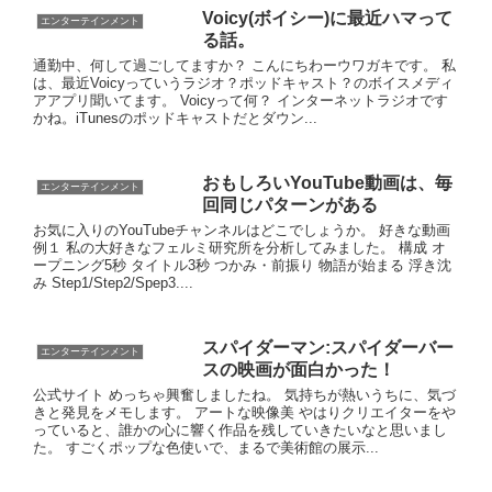
Voicy(ボイシー)に最近ハマって
エンターテインメント
る話。
通勤中、何して過ごしてますか？ こんにちわーウワガキです。 私
は、最近Voicyっていうラジオ？ポッドキャスト？のボイスメディ
アアプリ聞いてます。 Voicyって何？ インターネットラジオです
かね。iTunesのポッドキャストだとダウン...
おもしろいYouTube動画は、毎
エンターテインメント
回同じパターンがある
お気に入りのYouTubeチャンネルはどこでしょうか。 好きな動画
例１ 私の大好きなフェルミ研究所を分析してみました。 構成 オ
ープニング5秒 タイトル3秒 つかみ・前振り 物語が始まる 浮き沈
み Step1/Step2/Spep3....
スパイダーマン:スパイダーバー
エンターテインメント
スの映画が面白かった！
公式サイト めっちゃ興奮しましたね。 気持ちが熱いうちに、気づ
きと発見をメモします。 アートな映像美 やはりクリエイターをや
っていると、誰かの心に響く作品を残していきたいなと思いまし
た。 すごくポップな色使いで、まるで美術館の展示...