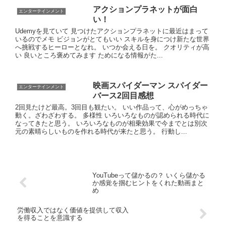
アクションプラネットが面白
エンターテインメント
い！
Udemyを見ていて 見つけたアクションプラネットに最近はまって
いるのでメモ ビジョンがとてもいい スキルを身につけ新たな世界
へ挑戦するヒーローとなれ。 いつか会える日を。 クオリティが高
い 良いところ褒めてみます ためになる情報がた...
映画スパイダーマン スパイダー
エンターテインメント
バース2回目感想
2回見たけど最高。3回目も観たい。 いい作品って、心がめっちゃ
動く。ざわざわする。 多様性 いろいろなものが認められる時代に
なってきたと思う。 いろいろなものが相乗効果で今までとは別次
元の素晴らしいものを作れる時代が来たと思う。 行動し...
YouTubeって儲かるの？ いくら儲かる
か感覚を掴むヒントをくれた動画まと
め
労働収入ではなく価値を提供して収入
を得ることを意識する