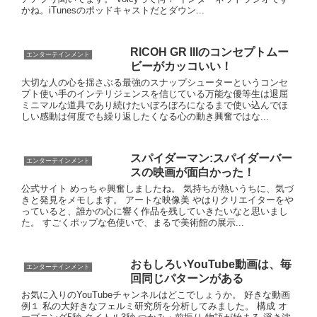
かね。iTunesのポッドキャストだとダウン...
RICOH GR IIIのコンセプトムー
エンターテインメント
ビーがカッコいい！
大切な人の心を揺さぶる最強のスナップシューターというコンセ
プト使い手のインテリジェンスを信じている万能な優等生は退屈
ミニマルな道具であり続けたいぼろぼろになるまで使い込んでほ
しい感動は何度でも繰り返したくなる心の動き興奮ではな...
スパイダーマン:スパイダーバー
エンターテインメント
スの映画が面白かった！
公式サイト めっちゃ興奮しましたね。 気持ちが熱いうちに、気づ
きと発見をメモします。 アートな映像美 やはりクリエイターをや
っていると、誰かの心に響く作品を残していきたいなと思いまし
た。 すごくポップな色使いで、まるで美術館の展示...
おもしろいYouTube動画は、毎
エンターテインメント
回同じパターンがある
お気に入りのYouTubeチャンネルはどこでしょうか。 好きな動画
例１ 私の大好きなフェルミ研究所を分析してみました。 構成 オ