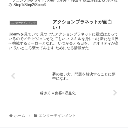
ープニング5秒 タイトル3秒 つかみ・前振り 物語が始まる 浮き沈
み Step1/Step2/Spep3....
アクションプラネットが面白
エンターテインメント
い！
Udemyを見ていて 見つけたアクションプラネットに最近はまって
いるのでメモ ビジョンがとてもいい スキルを身につけ新たな世界
へ挑戦するヒーローとなれ。 いつか会える日を。 クオリティが高
い 良いところ褒めてみます ためになる情報がた...
夢の追い方。問題を解決することに夢
中になれ。
稼ぎ方＝集客×収益化
ホーム
エンターテインメント