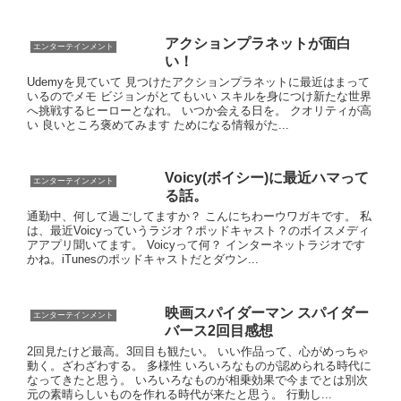
アクションプラネットが面白
エンターテインメント
い！
Udemyを見ていて 見つけたアクションプラネットに最近はまって
いるのでメモ ビジョンがとてもいい スキルを身につけ新たな世界
へ挑戦するヒーローとなれ。 いつか会える日を。 クオリティが高
い 良いところ褒めてみます ためになる情報がた...
Voicy(ボイシー)に最近ハマって
エンターテインメント
る話。
通勤中、何して過ごしてますか？ こんにちわーウワガキです。 私
は、最近Voicyっていうラジオ？ポッドキャスト？のボイスメディ
アアプリ聞いてます。 Voicyって何？ インターネットラジオです
かね。iTunesのポッドキャストだとダウン...
映画スパイダーマン スパイダー
エンターテインメント
バース2回目感想
2回見たけど最高。3回目も観たい。 いい作品って、心がめっちゃ
動く。ざわざわする。 多様性 いろいろなものが認められる時代に
なってきたと思う。 いろいろなものが相乗効果で今までとは別次
元の素晴らしいものを作れる時代が来たと思う。 行動し...