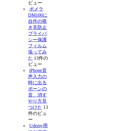
ビュー
ポメラ
DM100に
自作の覗
き見防止
プライバ
シー保護
フィルム
張ってみ
た
13件の
ビュー
iPhone音
声入力の
時に出る
ポーンの
音、消す
やり方見
つけた
13
件のビュ
ー
Udemy用