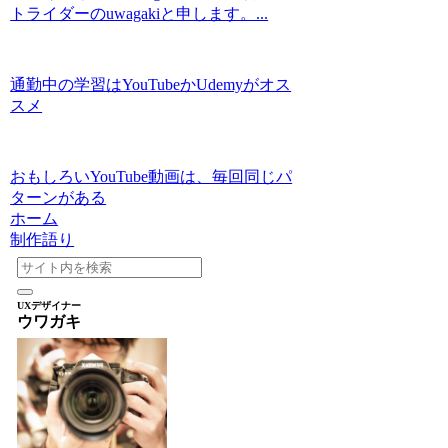
トライダーのuwagakiと申します。...
通勤中の学習はYouTubeかUdemyがオス
スメ
おもしろいYouTube動画は、毎回同じパ
ターンがある
ホーム
制作語り
UXデザイナー
ウワガキ