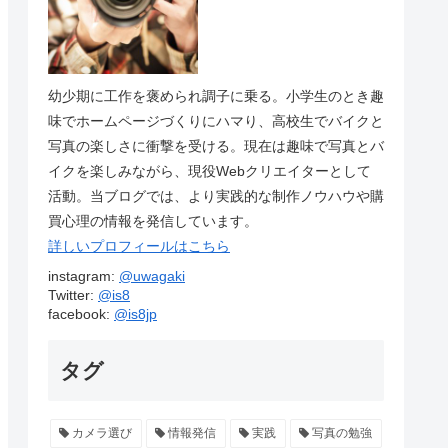
幼少期に工作を褒められ調子に乗る。小学生のとき趣
味でホームページづくりにハマり、高校生でバイクと
写真の楽しさに衝撃を受ける。現在は趣味で写真とバ
イクを楽しみながら、現役Webクリエイターとして
活動。当ブログでは、より実践的な制作ノウハウや購
買心理の情報を発信しています。
詳しいプロフィールはこちら
instagram:
@uwagaki
Twitter:
@is8
facebook:
@is8jp
タグ
カメラ選び
情報発信
実践
写真の勉強