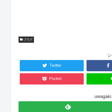
ブログ
シ
Twitter
Pocket
uwaga