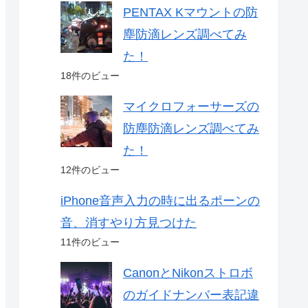
PENTAX Kマウントの防
塵防滴レンズ調べてみ
た！
18件のビュー
マイクロフォーサーズの
防塵防滴レンズ調べてみ
た！
12件のビュー
iPhone音声入力の時に出るポーンの
音、消すやり方見つけた
11件のビュー
CanonとNikonストロボ
のガイドナンバー表記違