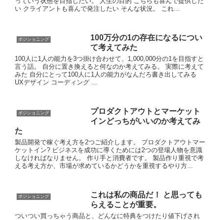
っていう状態を目指したい。 人生の目的 こちらも喜んで提供した
い クライアントも喜んで発注したい そんな状況。 これ...
100万分の1の存在になるについ
ポジショニング
て考えてみた
100人に1人の能力を3つ掛け合わせて、1,000,000分の1を目指すと
言う話。 自分に置き換えると何なのか考えてみる。 実際に考えて
みた 自分にとって100人に1人の能力がなんだろ書き出してみる
UXデザイン コーディング ...
プロダクトアウトとマーケット
ポジショニング
インどっちがいいのか考えてみ
た
製品開発で稼ぐ考え方を2つご紹介します。 プロダクトアウトマー
ケットイン? ビジネスを成功に導くためには2つの登場人物を意識
しなければなりません。 作り手と消費者です。 製品作り重視で考
える考え方か、市場が求めているかどうかを重視するやり方...
これは私の商品だ！ と思っても
ポジショニング
らえることが重要。
ついつい買っちゃう商品と、どんなに特典をつけたり値下げされ