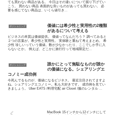
ても買わない商品がある。 今日はその違いについて掘り下げてい
こう。 買わない商品 表面的な良いものがあっても買わない。 必
要を感じてない商品は、いくら値引き...
価値には希少性と実用性の2種類
ポジショニング
があるについて考える
ビジネスの本質は価値提供。 価値ってなんだろう？ 調べてみると
２つの言葉が。希少性と実用性。 実体験と重ねて考えまとめ。 希
少性 珍しいっていう価値。数が少なかったり、ここでしか手に入
らないとか。 例えば、どこかに旅行行って地域限定だ...
誰かにとって無駄なものが誰か
ポジショニング
の価値になる。シェアリングエ
コノミー成功例
今死んでるものが、価値になるビジネス。 最近注目されてますよ
ね。シェアリングエコノミー。私も大好きです。 成功例を見てい
きましょう。 Uber EATS /料理宅配 air Closet /服のレンタル ...
MacBook 15インチから12インチにして